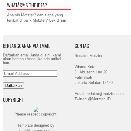
WHATÂ€™S THE IDEA?
Apa sih Motzter? dan siapa yang
terlibat di balik Motzter? Cek di
sini
BERLANGGANAN VIA EMAIL
CONTACT
Daftarkan email Anda di sini, kami
Redaksi Motzter
akan beritahu Anda jika ada artikel
baru...
Wisma Koto
Jl. Abuserin I no 20
Email
Address
Fatmawati
Jakarta Selatan 12420
Email: redaksi@motzter.com
COPYRIGHT
Twitter: @Motzter_ID
Please respect copyright!
Template designed by
http://fthemes.com/