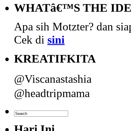
WHATâ€™S THE ID
Apa sih Motzter? dan siap
Cek di
sini
KREATIFKITA
@Viscanastashia
@headtripmama
Hari Ini