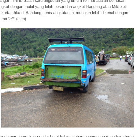
angat minim. Salah satu angkutan yang umum terlihat adalah semacam
ngkot dengan mobil yang lebih besar dari angkot Bandung atau Mikrolet
akarta. Jika di Bandung, jenis angkutan ini mungkin lebih dikenal dengan
ama “
elf
” (elep).
ang supir nampaknya sadar betul bahwa setiap penumpang yang baru turun