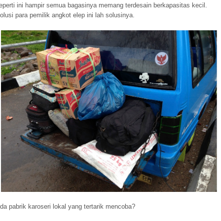
eperti ini hampir semua bagasinya memang terdesain berkapasitas kecil.
olusi para pemilik angkot elep ini lah solusinya.
da pabrik karoseri lokal yang tertarik mencoba?