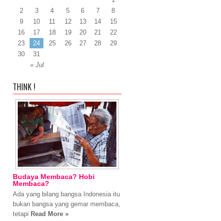
2
3
4
5
6
7
8
9
10
11
12
13
14
15
16
17
18
19
20
21
22
23
24
25
26
27
28
29
30
31
« Jul
THINK !
Budaya Membaca? Hobi
Membaca?
Ada yang bilang bangsa Indonesia itu
bukan bangsa yang gemar membaca,
tetapi
Read More »