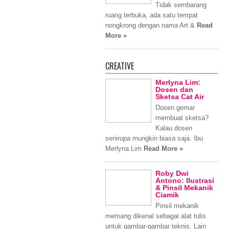
Tidak sembarang
ruang terbuka, ada satu tempat
nongkrong dengan nama Art &
Read
More »
CREATIVE
Merlyna Lim:
Dosen dan
Sketsa Cat Air
Dosen gemar
membuat sketsa?
Kalau dosen
senirupa mungkin biasa saja. Ibu
Merlyna Lim
Read More »
Roby Dwi
Antono: Ilustrasi
& Pinsil Mekanik
Ciamik
Pinsil mekanik
memang dikenal sebagai alat tulis
untuk gambar-gambar teknis. Lain