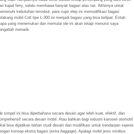
ari kapal ferry, selalu membawa banyak bagasi atau tas. Akhirnya untuk
emenuhi kebutuhan tersebut, para supir elep ini memodifikasi bagasi
elakang mobil Colt tipe L-300 ini menjadi bagasi yang bisa terlipat. Entah
iapa yang menemukan dan memulai ide ini akan tetapi menurut saya
angatlah menarik.
de simpel ini bisa diperbaharui secara desain agar lebih kuat, efektif, dan
omprehensif secara desain mobil. Atau bahkan bagi industri karoseri otomotif
okal bisa dijadikan bahan studi desain dan modifikasi untuk kendaraan sejenis
engan konsep ekstra bagasi (
extra baggage
). Apalagi mobil jenis minibus