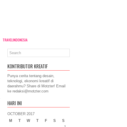
TRAVELINDONESIA
KONTRIBUTOR KREATIF
Punya cerita tentang desain,
teknologi, ekonomi kreatif di
daerahmu? Share di Motzter! Email
ke
redaksi@motzter.com
y
HARI INI
OCTOBER 2017
M
T
W
T
F
S
S
1