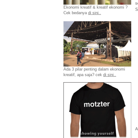
s
Ekonomi kreatif & kreatif ekonomi ?
S
Cek bedanya
di sini..
Ada 3 pilar penting dalam ekonomi
kreatif, apa saja? cek
di sini..
A