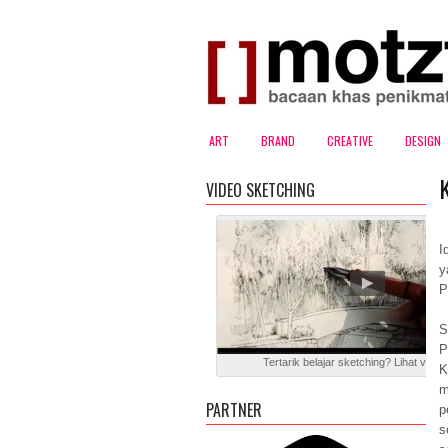
ART
BRAND
CREATIVE
DESIGN
VIDEO SKETCHING
I
y
P
S
P
Tertarik belajar sketching? Lihat video 
K
m
PARTNER
p
s