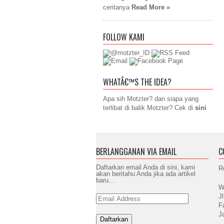
ceritanya
Read More »
FOLLOW KAMI
WHATÂ€™S THE IDEA?
Apa sih Motzter? dan siapa yang
terlibat di balik Motzter? Cek di
sini
BERLANGGANAN VIA EMAIL
C
Daftarkan email Anda di sini, kami
R
akan beritahu Anda jika ada artikel
baru...
W
J
Email
Address
F
J