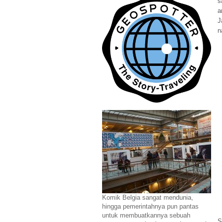
s
a
J
n
Komik Belgia sangat mendunia,
hingga pemerintahnya pun pantas
untuk membuatkannya sebuah
S