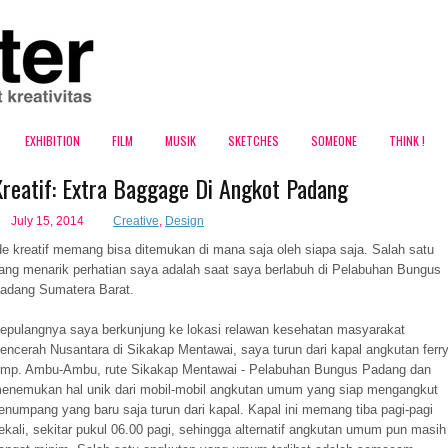
EXHIBITION
FILM
MUSIK
SKETCHES
SOMEONE
THINK !
Kreatif: Extra Baggage Di Angkot Padang
July 15, 2014
Creative
,
Design
de kreatif memang bisa ditemukan di mana saja oleh siapa saja. Salah satu
ang menarik perhatian saya adalah saat saya berlabuh di Pelabuhan Bungus
adang Sumatera Barat.
epulangnya saya berkunjung ke lokasi relawan kesehatan masyarakat
encerah Nusantara di Sikakap Mentawai, saya turun dari kapal angkutan ferr
blog ini
mp. Ambu-Ambu, rute Sikakap Mentawai - Pelabuhan Bungus Padang dan
enemukan hal unik dari mobil-mobil angkutan umum yang siap mengangkut
enumpang yang baru saja turun dari kapal. Kapal ini memang tiba pagi-pagi
ekali, sekitar pukul 06.00 pagi, sehingga alternatif angkutan umum pun masih