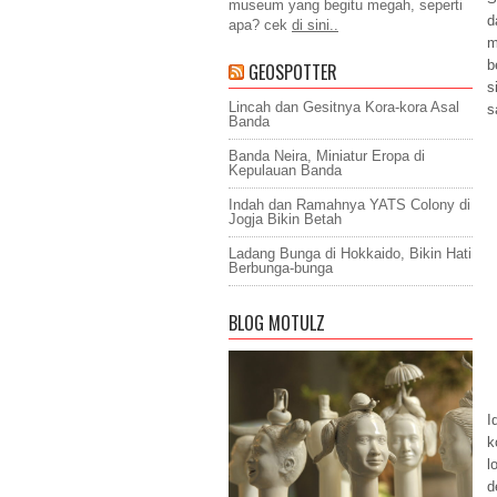
museum yang begitu megah, seperti
d
apa? cek
di sini..
m
b
GEOSPOTTER
s
Lincah dan Gesitnya Kora-kora Asal
s
Banda
Banda Neira, Miniatur Eropa di
Kepulauan Banda
Indah dan Ramahnya YATS Colony di
Jogja Bikin Betah
Ladang Bunga di Hokkaido, Bikin Hati
Berbunga-bunga
BLOG MOTULZ
I
k
l
d