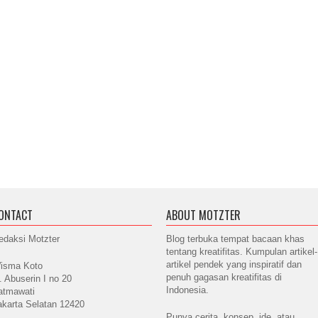
ONTACT
ABOUT MOTZTER
edaksi Motzter
Blog terbuka tempat bacaan khas
tentang kreatifitas. Kumpulan artikel-
artikel pendek yang inspiratif dan
isma Koto
penuh gagasan kreatifitas di
l. Abuserin I no 20
Indonesia.
atmawati
akarta Selatan 12420
Punya cerita, konsep, ide, atau