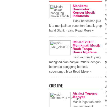
P
I
Slankers:
Barometer
m
Konser Musik
d
Indonesia
h
Tidak berlebihan jika
M
kita menjadikan penonton fanatik grup
K
band Slank - yang
Read More »
m
m
IM3JRL2013:
b
Menikmati Musik
m
Rock Tanpa
Harus Ngefans
m
Festival musik yang
menghadirkan banyak musisi dengan
P
beberapa panggung berbeda
k
sebenarnya bisa
Read More »
m
a
m
CREATIVE
d
p
Atraksi Topeng
l
Monyet
f
Masih ingatkah anda
m
dengan atraksi