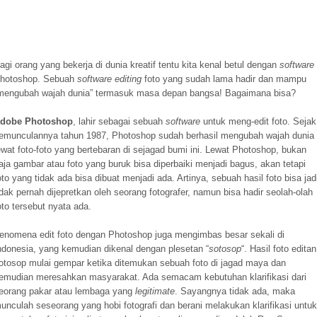
agi orang yang bekerja di dunia kreatif tentu kita kenal betul dengan
software
hotoshop. Sebuah
software editing
foto yang sudah lama hadir dan mampu
mengubah wajah dunia” termasuk masa depan bangsa! Bagaimana bisa?
dobe Photoshop
, lahir sebagai sebuah
software
untuk meng-edit foto. Sejak
emunculannya tahun 1987, Photoshop sudah berhasil mengubah wajah dunia
ewat foto-foto yang bertebaran di sejagad bumi ini. Lewat Photoshop, bukan
aja gambar atau foto yang buruk bisa diperbaiki menjadi bagus, akan tetapi
oto yang tidak ada bisa dibuat menjadi ada. Artinya, sebuah hasil foto bisa jad
idak pernah dijepretkan oleh seorang fotografer, namun bisa hadir seolah-olah
oto tersebut nyata ada.
enomena edit foto dengan Photoshop juga mengimbas besar sekali di
ndonesia, yang kemudian dikenal dengan plesetan “
sotosop
“. Hasil foto editan
otosop mulai gempar ketika ditemukan sebuah foto di jagad maya dan
emudian meresahkan masyarakat. Ada semacam kebutuhan klarifikasi dari
eorang pakar atau lembaga yang
legitimate
. Sayangnya tidak ada, maka
unculah seseorang yang hobi fotografi dan berani melakukan klarifikasi untuk