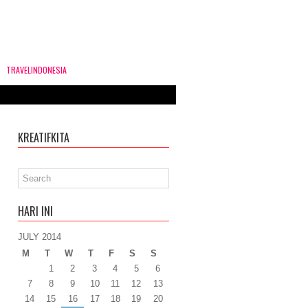
TRAVELINDONESIA
KREATIFKITA
HARI INI
JULY 2014
M
T
W
T
F
S
S
1
2
3
4
5
6
7
8
9
10
11
12
13
14
15
16
17
18
19
20