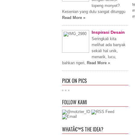
t
topeng monyet?
m
Kesenian yang dulu sangat ditunggu
m
Read More »
Inspirasi Desain
Seringkali kita
melihat ada banyak
sekali hal unik,
menarik, lucu,
bahkan ngeri,
Read More »
PICK ON PICS
FOLLOW KAMI
WHATÂ€™S THE IDEA?