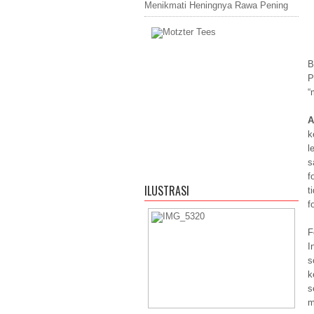
Menikmati Heningnya Rawa Pening
B
P
“
A
k
l
s
f
ILUSTRASI
t
f
F
I
s
k
s
m