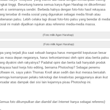
ingkat tinggi. Beruntung karena semua karya Agan Harahap ini dikonfirmasi
leh si senimannya sendiri. Berbeda halnya dengan foto-foto hasil rekayasa
ang tersebar di media sosial yang digunakan sebagai media fitnah atau
ebenaran palsu. Lebih celaka lagi disaat foto-foto palsu yang beredar di medi
osial ini malah dijadikan rujukan atau referensi media-media massa.
(Foto milik Agan Harahap)
(Foto milik Agan Harahap)
pa yang terjadi jika saat sebuah bangsa harus mengambil keputusan besar
tas masa depan negaranya, harus terkontaminasi oleh opini atau berita palsu
ang diyakini oleh rakyatnya? Padahal opini dan berita tadi hanyalah produk
ekayasa hasil kerja foto editing, bernama Photoshop? Sebagai penemu
oftware ini, saya yakin Thomas Knoll akan sedih dan ikut merasa bersalah.
emoga kemampuan pelaku teknologi dan kreativitas penggunanya akan ikut
ersadar atas dampak dari sisi lain kejamnya pisau Photoshop ini.
Semua foto dikumpulkan dan diambil dari Internet hanya sebagai referensi)