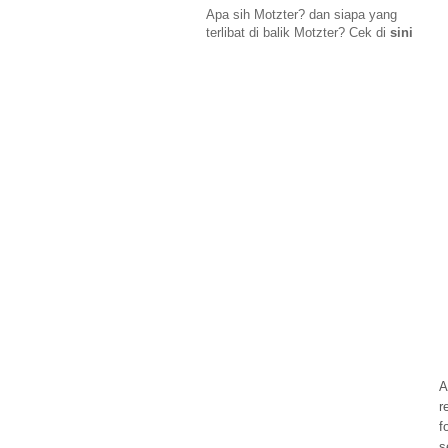
Apa sih Motzter? dan siapa yang
terlibat di balik Motzter? Cek di
sini
A
r
f
s