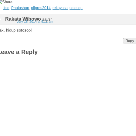
foto
,
Photoshop
,
pilpres2014
,
rekayasa
,
sotosop
Rakata Wibowo
says:
July 18, 2014 at 9:12 am
ak, hidup sotosop!
Reply
Leave a Reply