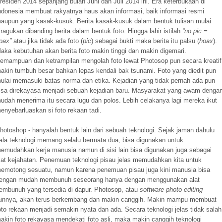
residen 2014 sepanjang bulan Juni dan Juli 2014 ini. Era keterbukaan di
ndonesia membuat rakyatnya haus akan informasi, baik informasi resmi
aupun yang kasak-kusuk. Berita kasak-kusuk dalam bentuk tulisan mulai
iragukan dibanding berita dalam bentuk foto. Hingga lahir istilah
“no pic =
oax”
atau jika tidak ada foto (
pic
) sebagai bukti maka berita itu palsu (
hoax
).
aka kebutuhan akan berita foto makin tinggi dan makin digemari.
emampuan dan ketrampilan mengolah foto lewat Photosop pun secara kreatif
akin tumbuh besar bahkan lepas kendali bak tsunami. Foto yang diedit pun
ulai memasuki batas norma dan etika. Kejadian yang tidak pernah ada pun
isa direkayasa menjadi sebuah kejadian baru. Masyarakat yang awam denga
udah menerima itu secara lugu dan polos. Lebih celakanya lagi mereka ikut
enyebarluaskan si foto rekaan tadi.
hotoshop - hanyalah bentuk lain dari sebuah teknologi. Sejak jaman dahulu
ala teknologi memang selalu bermata dua, bisa digunakan untuk
emudahkan kerja manusia namun di sisi lain bisa digunakan juga sebagai
lat kejahatan. Penemuan teknologi pisau jelas memudahkan kita untuk
emotong sesuatu, namun karena penemuan pisau juga kini manusia bisa
engan mudah membunuh seseorang hanya dengan menggunakan alat
embunuh yang tersedia di dapur. Photosop, atau
software photo editing
ainnya, akan terus berkembang dan makin canggih. Makin mampu membuat
oto rekaan menjadi semakin nyata dan ada. Secara teknologi jelas tidak salah
akin foto rekayasa mendekati foto asli, maka makin canggih teknologi