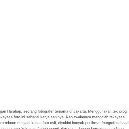
gan Harahap, seorang fotografer ternama di Jakarta. Menggunakan teknologi
ekayasa foto ini sebagai karya seninya. Kepiawaiannya mengolah rekayasa
oto rekaan menjadi kesan foto asli, diyakini banyak penikmat fotografi sebaga
ebuah karya “rekayasa” yang ciamik dan sarat dengan kemampuan
editing