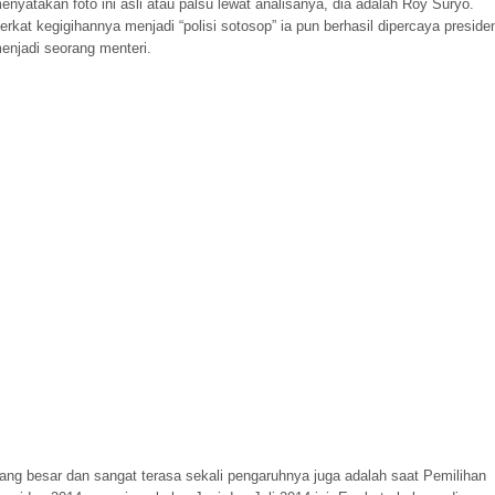
enyatakan foto ini asli atau palsu lewat analisanya, dia adalah Roy Suryo.
erkat kegigihannya menjadi “polisi sotosop” ia pun berhasil dipercaya preside
enjadi seorang menteri.
ang besar dan sangat terasa sekali pengaruhnya juga adalah saat Pemilihan