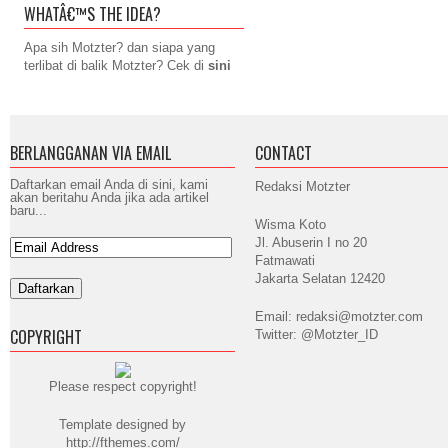
WHATÂ€™S THE IDEA?
Apa sih Motzter? dan siapa yang
terlibat di balik Motzter? Cek di
sini
BERLANGGANAN VIA EMAIL
CONTACT
Daftarkan email Anda di sini, kami
Redaksi Motzter
akan beritahu Anda jika ada artikel
baru...
Wisma Koto
Jl. Abuserin I no 20
Fatmawati
Jakarta Selatan 12420
Email: redaksi@motzter.com
COPYRIGHT
Twitter: @Motzter_ID
Please respect copyright!
Template designed by
http://fthemes.com/