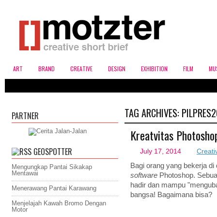
ART
BRAND
CREATIVE
DESIGN
EXHIBITION
FILM
MU
TAG ARCHIVES:
PILPRES2
PARTNER
Kreatvitas Photosh
GEOSPOTTER
July 17, 2014
Creati
Bagi orang yang bekerja di d
Mengungkap Pantai Sikakap
Mentawai
software
Photoshop. Sebu
hadir dan mampu "menguba
Menerawang Pantai Karawang
bangsa! Bagaimana bisa?
Menjelajah Kawah Bromo Dengan
Motor