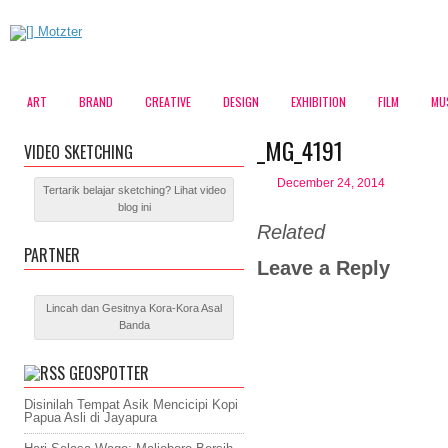
ART
BRAND
CREATIVE
DESIGN
EXHIBITION
FILM
MU
_MG_4191
VIDEO SKETCHING
December 24, 2014
Tertarik belajar sketching? Lihat video
blog ini
Related
PARTNER
Leave a Reply
Lincah dan Gesitnya Kora-Kora Asal
Banda
GEOSPOTTER
Disinilah Tempat Asik Mencicipi Kopi
Papua Asli di Jayapura