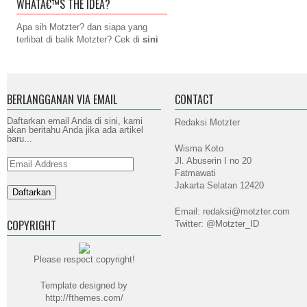
WHATÂ€™S THE IDEA?
Apa sih Motzter? dan siapa yang
terlibat di balik Motzter? Cek di
sini
BERLANGGANAN VIA EMAIL
CONTACT
Daftarkan email Anda di sini, kami
Redaksi Motzter
akan beritahu Anda jika ada artikel
baru...
Wisma Koto
Jl. Abuserin I no 20
Email
Address
Fatmawati
Jakarta Selatan 12420
Email: redaksi@motzter.com
COPYRIGHT
Twitter: @Motzter_ID
Please respect copyright!
Template designed by
http://fthemes.com/