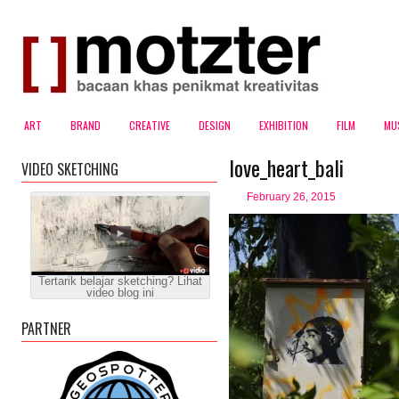
ART
BRAND
CREATIVE
DESIGN
EXHIBITION
FILM
MU
love_heart_bali
VIDEO SKETCHING
February 26, 2015
Tertarik belajar sketching? Lihat
video blog ini
PARTNER