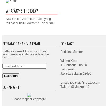
WHATÂ€™S THE IDEA?
Apa sih Motzter? dan siapa yang
terlibat di balik Motzter? Cek di
sini
BERLANGGANAN VIA EMAIL
CONTACT
Daftarkan email Anda di sini, kami
Redaksi Motzter
akan beritahu Anda jika ada artikel
baru...
Wisma Koto
Jl. Abuserin I no 20
Email
Address
Fatmawati
Jakarta Selatan 12420
Email: redaksi@motzter.com
COPYRIGHT
Twitter: @Motzter_ID
Please respect copyright!