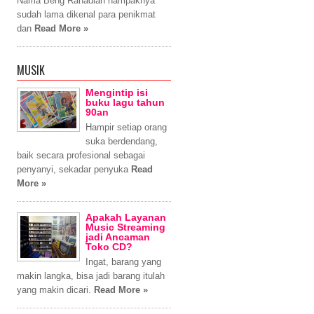
Nama Beng Rahadian nampaknya
sudah lama dikenal para penikmat
dan
Read More »
MUSIK
Mengintip isi
buku lagu tahun
90an
Hampir setiap orang
suka berdendang,
baik secara profesional sebagai
penyanyi, sekadar penyuka
Read
More »
Apakah Layanan
Music Streaming
jadi Ancaman
Toko CD?
Ingat, barang yang
makin langka, bisa jadi barang itulah
yang makin dicari.
Read More »