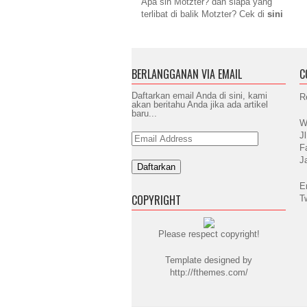
Apa sih Motzter? dan siapa yang
terlibat di balik Motzter? Cek di
sini
BERLANGGANAN VIA EMAIL
C
Daftarkan email Anda di sini, kami
R
akan beritahu Anda jika ada artikel
baru...
W
J
Email
Address
F
J
E
COPYRIGHT
T
Please respect copyright!
Template designed by
http://fthemes.com/