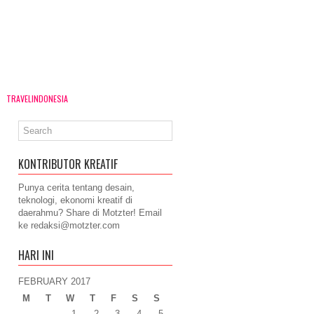
TRAVELINDONESIA
KONTRIBUTOR KREATIF
Punya cerita tentang desain,
teknologi, ekonomi kreatif di
daerahmu? Share di Motzter! Email
ke
redaksi@motzter.com
HARI INI
FEBRUARY 2017
M
T
W
T
F
S
S
1
2
3
4
5