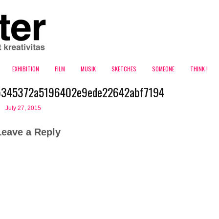
EXHIBITION
FILM
MUSIK
SKETCHES
SOMEONE
THINK !
b345372a5196402e9ede22642abf7194
July 27, 2015
Leave a Reply