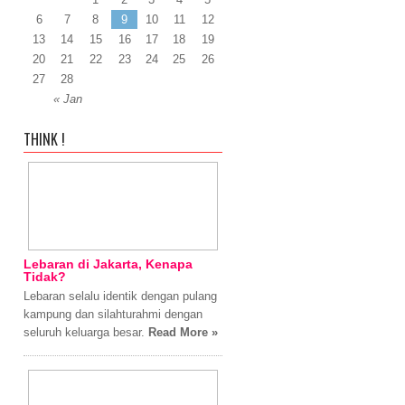
6
7
8
9
10
11
12
13
14
15
16
17
18
19
20
21
22
23
24
25
26
27
28
« Jan
THINK !
Lebaran di Jakarta, Kenapa
Tidak?
Lebaran selalu identik dengan pulang
kampung dan silahturahmi dengan
seluruh keluarga besar.
Read More »