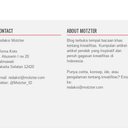
ONTACT
ABOUT MOTZTER
edaksi Motzter
Blog terbuka tempat bacaan khas
tentang kreatifitas. Kumpulan artikel-
artikel pendek yang inspiratif dan
isma Koto
penuh gagasan kreatifitas di
l. Abuserin I no 20
Indonesia.
atmawati
akarta Selatan 12420
Punya cerita, konsep, ide, atau
pengalaman tentang kreatifitas? Ema
mail: redaksi@motzter.com
ke:
witter: @Motzter_ID
redaksi@motzter.com