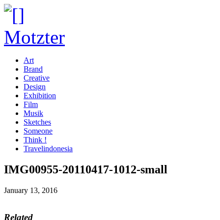
Art
Brand
Creative
Design
Exhibition
Film
Musik
Sketches
Someone
Think !
Travelindonesia
IMG00955-20110417-1012-small
January 13, 2016
Related