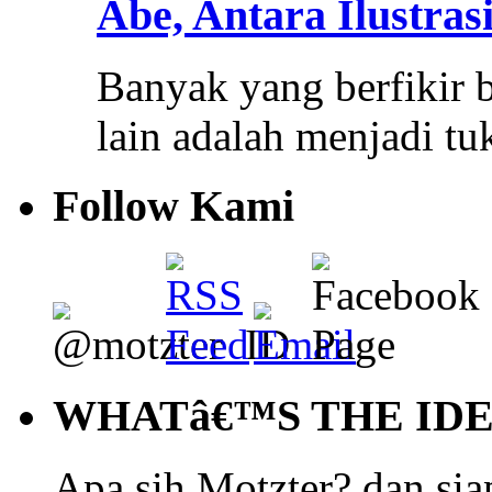
Abe, Antara Ilustras
Banyak yang berfikir b
lain adalah menjadi t
Follow Kami
WHATâ€™S THE ID
Apa sih Motzter? dan siap