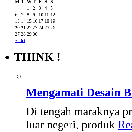
M
T
W
T
F
S
S
1
2
3
4
5
6
7
8
9
10
11
12
13
14
15
16
17
18
19
20
21
22
23
24
25
26
27
28
29
30
« Oct
THINK !
Mengamati Desain B
Di tengah maraknya pr
luar negeri, produk
Re