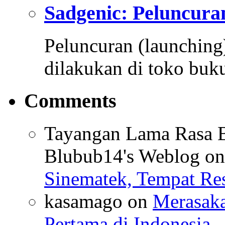
Sadgenic: Peluncur
Peluncuran (launchin
dilakukan di toko buk
Comments
Tayangan Lama Rasa B
Blubub14's Weblog
o
Sinematek, Tempat Res
kasamago
on
Merasaka
Pertama di Indonesia