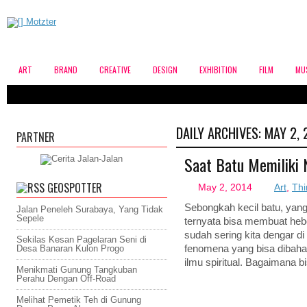
ART
BRAND
CREATIVE
DESIGN
EXHIBITION
FILM
MU
DAILY ARCHIVES:
MAY 2, 
PARTNER
Saat Batu Memiliki Ni
GEOSPOTTER
May 2, 2014
Art
,
Thi
Sebongkah kecil batu, yang
Jalan Peneleh Surabaya, Yang Tidak
Sepele
ternyata bisa membuat heb
sudah sering kita dengar di
Sekilas Kesan Pagelaran Seni di
Desa Banaran Kulon Progo
fenomena yang bisa dibaha
ilmu spiritual. Bagaimana b
Menikmati Gunung Tangkuban
Perahu Dengan Off-Road
Melihat Pemetik Teh di Gunung