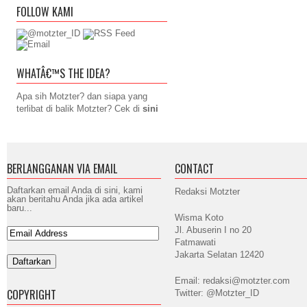
FOLLOW KAMI
WHATÂ€™S THE IDEA?
Apa sih Motzter? dan siapa yang
terlibat di balik Motzter? Cek di
sini
BERLANGGANAN VIA EMAIL
CONTACT
Daftarkan email Anda di sini, kami
Redaksi Motzter
akan beritahu Anda jika ada artikel
baru...
Wisma Koto
Jl. Abuserin I no 20
Fatmawati
Jakarta Selatan 12420
Email: redaksi@motzter.com
COPYRIGHT
Twitter: @Motzter_ID