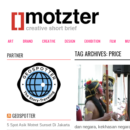
ART
BRAND
CREATIVE
DESIGN
EXHIBITION
FILM
MU
TAG ARCHIVES:
PRICE
PARTNER
GEOSPOTTER
5 Spot Asik Motret Sunset Di Jakarta
dan negara, kekhasan negara