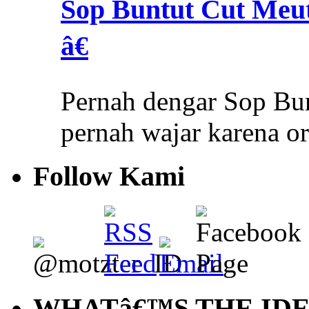
Sop Buntut Cut Meu
â€
Pernah dengar Sop Bu
pernah wajar karena o
Follow Kami
WHATâ€™S THE ID