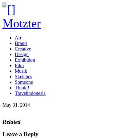
Art
Brand
Creative
Design
Exhibition
Film
Musik
Sketches
Someone
Think !
Travelindonesia
May 31, 2014
Related
Leave a Reply