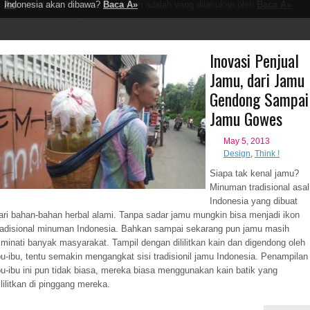
Baca Â»
Baca Â»
satu yang unik, menarik dan keren adalah yang dilakukan oleh
Â»
Indonesia akan dibawa?
Baca Â»
Baca Â»
Inovasi Penjual
Jamu, dari Jamu
Gendong Sampai
Jamu Gowes
May 5, 2013
Design
,
Think !
Siapa tak kenal jamu?
Minuman tradisional asal
Indonesia yang dibuat
ari bahan-bahan herbal alami. Tanpa sadar jamu mungkin bisa menjadi ikon
radisional minuman Indonesia. Bahkan sampai sekarang pun jamu masih
iminati banyak masyarakat. Tampil dengan dililitkan kain dan digendong oleh
bu-ibu, tentu semakin mengangkat sisi tradisionil jamu Indonesia. Penampilan
bu-ibu ini pun tidak biasa, mereka biasa menggunakan kain batik yang
ililitkan di pinggang mereka.