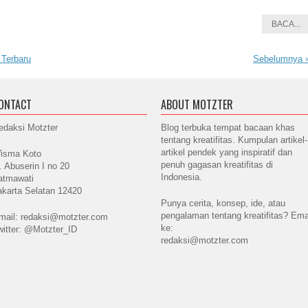
BACA...
Terbaru
Sebelumnya
ONTACT
ABOUT MOTZTER
edaksi Motzter
Blog terbuka tempat bacaan khas
tentang kreatifitas. Kumpulan artikel-
artikel pendek yang inspiratif dan
isma Koto
penuh gagasan kreatifitas di
l. Abuserin I no 20
Indonesia.
atmawati
akarta Selatan 12420
Punya cerita, konsep, ide, atau
pengalaman tentang kreatifitas? Ema
mail: redaksi@motzter.com
ke:
witter: @Motzter_ID
redaksi@motzter.com