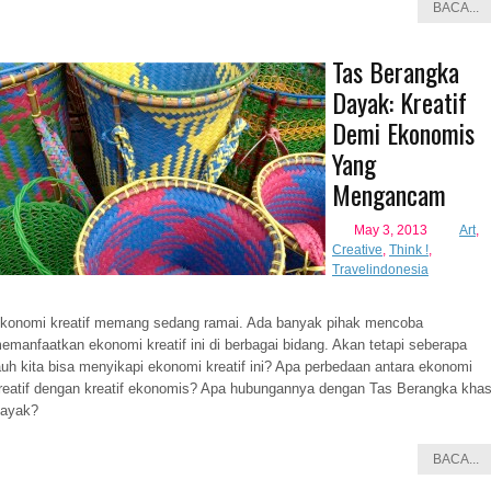
BACA...
Tas Berangka
Dayak: Kreatif
Demi Ekonomis
Yang
Mengancam
May 3, 2013
Art
,
Creative
,
Think !
,
Travelindonesia
konomi kreatif memang sedang ramai. Ada banyak pihak mencoba
emanfaatkan ekonomi kreatif ini di berbagai bidang. Akan tetapi seberapa
auh kita bisa menyikapi ekonomi kreatif ini? Apa perbedaan antara ekonomi
reatif dengan kreatif ekonomis? Apa hubungannya dengan Tas Berangka kha
ayak?
BACA...