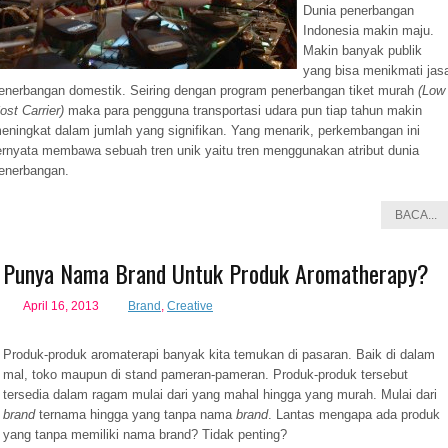
Dunia penerbangan
Indonesia makin maju.
Makin banyak publik
yang bisa menikmati jas
enerbangan domestik. Seiring dengan program penerbangan tiket murah
(Low
ost Carrier)
maka para pengguna transportasi udara pun tiap tahun makin
eningkat dalam jumlah yang signifikan. Yang menarik, perkembangan ini
ernyata membawa sebuah tren unik yaitu tren menggunakan atribut dunia
enerbangan.
BACA...
Punya Nama Brand Untuk Produk Aromatherapy?
April 16, 2013
Brand
,
Creative
Produk-produk aromaterapi banyak kita temukan di pasaran. Baik di dalam
mal, toko maupun di stand pameran-pameran. Produk-produk tersebut
tersedia dalam ragam mulai dari yang mahal hingga yang murah. Mulai dari
brand
ternama hingga yang tanpa nama
brand
. Lantas mengapa ada produk
yang tanpa memiliki nama brand? Tidak penting?