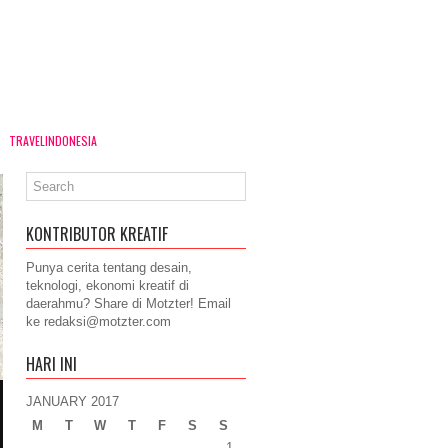
TRAVELINDONESIA
KONTRIBUTOR KREATIF
Punya cerita tentang desain,
teknologi, ekonomi kreatif di
daerahmu? Share di Motzter! Email
ke
redaksi@motzter.com
HARI INI
JANUARY 2017
M
T
W
T
F
S
S
1