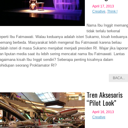
April 17, 2013
Creative
,
Think !
Nama Ibu Inggit meman
tidak terlalu terkenal
eperti Ibu Fatmawati. Walau keduanya adalah isteri Sukarno, kisah keduanya
emang berbeda. Masyarakat lebih mengenal Ibu Fatmawati karena beliau
dalah isteri di masa Sukarno menjabat menjadi presiden RI. Wajar jika lapora
an liputan media saat itu lebih sering mencatat nama Ibu Fatmawati. Lantas
agaimana kisah Ibu Inggit sendiri? Seberapa penting kisahnya dalam
ehidupan seorang Proklamator RI?
BACA...
Tren Aksesoris
“Pilot Look”
April 16, 2013
Creative