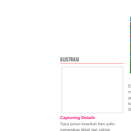
ILUSTRASI
E
m
j
k
D
Capturing Details
Saya punya keasikan baru yaitu
menangkap detail dari sekitar.