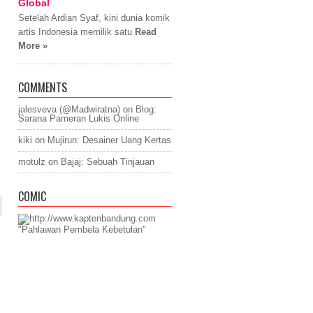
Global
Setelah Ardian Syaf, kini dunia komik
artis Indonesia memilik satu
Read
More »
COMMENTS
jalesveva (@Madwiratna)
on
Blog:
Sarana Pameran Lukis Online
kiki
on
Mujirun: Desainer Uang Kertas
motulz
on
Bajaj: Sebuah Tinjauan
COMIC
"Pahlawan Pembela Kebetulan"