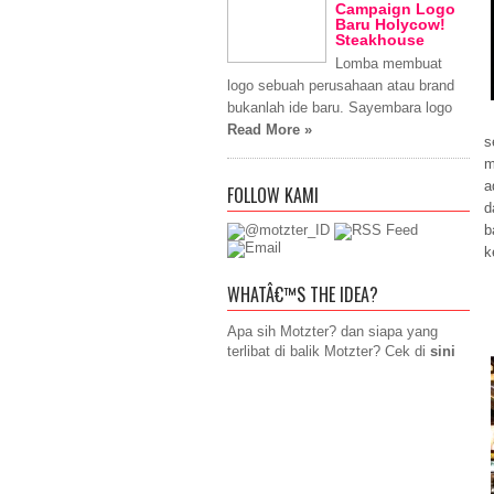
Campaign Logo
Baru Holycow!
Steakhouse
Lomba membuat
logo sebuah perusahaan atau brand
bukanlah ide baru. Sayembara logo
Read More »
s
m
a
FOLLOW KAMI
d
b
k
WHATÂ€™S THE IDEA?
Apa sih Motzter? dan siapa yang
terlibat di balik Motzter? Cek di
sini