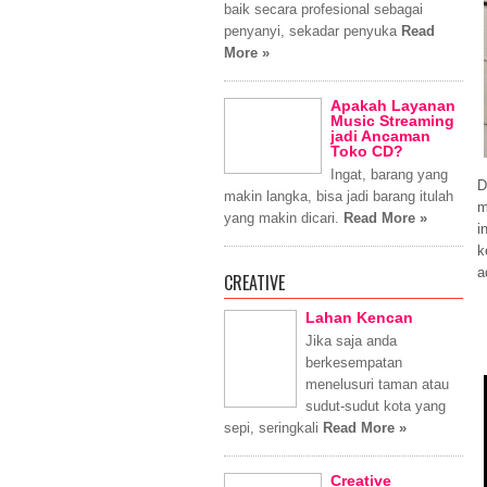
baik secara profesional sebagai
penyanyi, sekadar penyuka
Read
More »
Apakah Layanan
Music Streaming
jadi Ancaman
Toko CD?
Ingat, barang yang
D
makin langka, bisa jadi barang itulah
m
yang makin dicari.
Read More »
i
k
a
CREATIVE
Lahan Kencan
Jika saja anda
berkesempatan
menelusuri taman atau
sudut-sudut kota yang
sepi, seringkali
Read More »
Creative