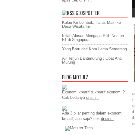
apa? cek
di sini..
GEOSPOTTER
Kalau Ke Lombok, Harus Main ke
Desa Wisata Ini
Inilah Alasan Mengapa Pilih Nonton
F1 di Singapura
Yang Baru dari Kota Lama Semarang
Air Terjun Bantimurung : Obat Anti
Murung
BLOG MOTULZ
Ekonomi kreatif & kreatif ekonomi ?
d
Cek bedanya
di sini..
t
d
i
Ada 3 pilar penting dalam ekonomi
i
kreatif, apa saja? cek
di sini..
d