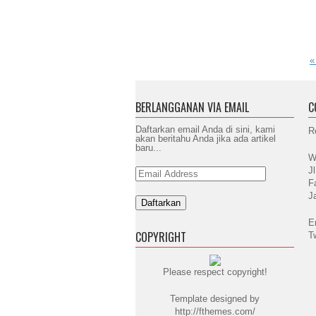
«
BERLANGGANAN VIA EMAIL
C
Daftarkan email Anda di sini, kami
R
akan beritahu Anda jika ada artikel
baru...
W
J
Email
Address
F
J
E
COPYRIGHT
T
Please respect copyright!
Template designed by
http://fthemes.com/