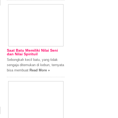
Saat Batu Memiliki Nilai Seni
dan Nilai Spirituil
Sebongkah kecil batu, yang tidak
sengaja ditemukan di kebun, ternyata
bisa membuat
Read More »
s